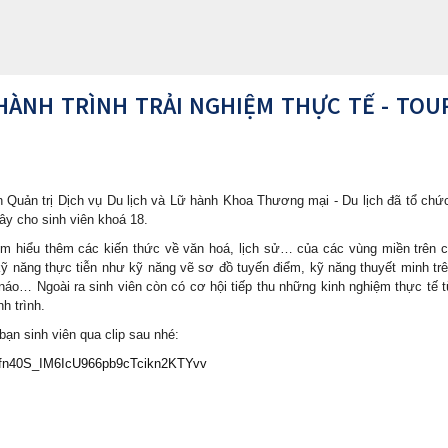
 HÀNH TRÌNH TRẢI NGHIỆM THỰC TẾ - TOU
 Quản trị Dịch vụ Du lịch và Lữ hành Khoa Thương mại - Du lịch đã tổ ch
Tây cho sinh viên khoá 18.
tìm hiểu thêm các kiến thức về văn hoá, lịch sử… của các vùng miền trên 
 năng thực tiễn như kỹ năng vẽ sơ đồ tuyến điểm, kỹ năng thuyết minh tr
 náo… Ngoài ra sinh viên còn có cơ hội tiếp thu những kinh nghiệm thực tế 
h trình.
bạn sinh viên qua clip sau nhé:
1CPfn40S_IM6IcU966pb9cTcikn2KTYvv