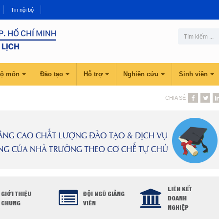
Tin nội bộ
ộ môn
Đào tạo
Hỗ trợ
Nghiên cứu
Sinh viên
CHIA SẺ
LIÊN KẾT
GIỚI THIỆU
ĐỘI NGŨ GIẢNG
DOANH
CHUNG
VIÊN
NGHIỆP