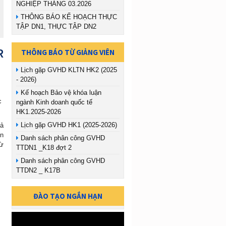
NGHIỆP THÁNG 03.2026
THÔNG BÁO KẾ HOẠCH THỰC
TẬP DN1, THỰC TẬP DN2
R
THÔNG BÁO TỪ GIẢNG VIÊN
Lịch gặp GVHD KLTN HK2 (2025
- 2026)
Kế hoạch Bảo vệ khóa luận
ức
ngành Kinh doanh quốc tế
HK1.2025-2026
Lịch gặp GVHD HK1 (2025-2026)
cả
ên
Danh sách phân công GVHD
từ
TTDN1 _K18 đợt 2
Danh sách phân công GVHD
TTDN2 _ K17B
ĐÀO TẠO NGẮN HẠN