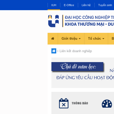
IUH
E-Office
Liên hệ
Tuyển sinh
Giới thiệu
Tổ chức
B
Liên kết doanh nghiệp
THÔNG BÁO