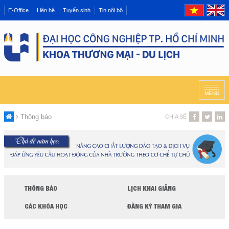
E-Office
Liên hệ
Tuyển sinh
Tin nội bộ
MENU
Thông báo
CHIA SẺ
THÔNG BÁO
LỊCH KHAI GIẢNG
CÁC KHÓA HỌC
ĐĂNG KÝ THAM GIA