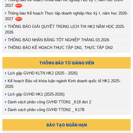
2027
Thông báo Kế hoạch Thực tập doanh nghiệp Học kỳ I, năm học 2026-
2027
THÔNG BÁO GIẢI QUYẾT TRÙNG LỊCH THI HK2 NĂM HỌC 2025-
2026
THÔNG BÁO NHẬN BẰNG TỐT NGHIỆP THÁNG 03.2026
THÔNG BÁO KẾ HOẠCH THỰC TẬP DN1, THỰC TẬP DN2
THÔNG BÁO TỪ GIẢNG VIÊN
Lịch gặp GVHD KLTN HK2 (2025 - 2026)
Kế hoạch Bảo vệ khóa luận ngành Kinh doanh quốc tế HK1.2025-
2026
Lịch gặp GVHD HK1 (2025-2026)
Danh sách phân công GVHD TTDN1 _K18 đợt 2
Danh sách phân công GVHD TTDN2 _ K17B
ĐÀO TẠO NGẮN HẠN