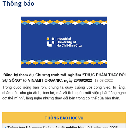
Thông báo
Đăng ký tham dự Chương trình trải nghiệm “THỰC PHẨM THAY ĐỔI
SỰ SỐNG” từ VINAMIT ORGANIC, ngày 20/08/2022
18-08-2022
Trong cuộc sống bận rộn, chúng ta quay cuồng với công việc, lo lắng,
chăm sóc cho gia đình, bạn bè, mà vô tình quên mất việc phải “lắng nghe
cơ thể mình”, lắng nghe những thay đổi bên trong cơ thể của bản thân.
THÔNG BÁO HỌC VỤ
Thông báo Kế hoạch Khóa luận tốt nghiệp Học kỳ I, năm học 2026-