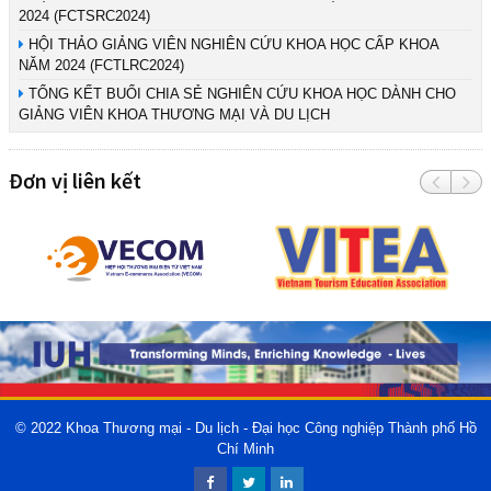
2024 (FCTSRC2024)
HỘI THẢO GIẢNG VIÊN NGHIÊN CỨU KHOA HỌC CẤP KHOA
NĂM 2024 (FCTLRC2024)
TỔNG KẾT BUỔI CHIA SẺ NGHIÊN CỨU KHOA HỌC DÀNH CHO
GIẢNG VIÊN KHOA THƯƠNG MẠI VÀ DU LỊCH
Đơn vị liên kết
© 2022
Khoa Thương mại - Du lịch - Đại học Công nghiệp Thành phố Hồ
Chí Minh