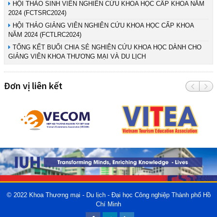
HỘI THẢO SINH VIÊN NGHIÊN CỨU KHOA HỌC CẤP KHOA NĂM
2024 (FCTSRC2024)
HỘI THẢO GIẢNG VIÊN NGHIÊN CỨU KHOA HỌC CẤP KHOA
NĂM 2024 (FCTLRC2024)
TỔNG KẾT BUỔI CHIA SẺ NGHIÊN CỨU KHOA HỌC DÀNH CHO
GIẢNG VIÊN KHOA THƯƠNG MẠI VÀ DU LỊCH
Đơn vị liên kết
© 2022
Khoa Thương mại - Du lịch - Đại học Công nghiệp Thành phố Hồ
Chí Minh