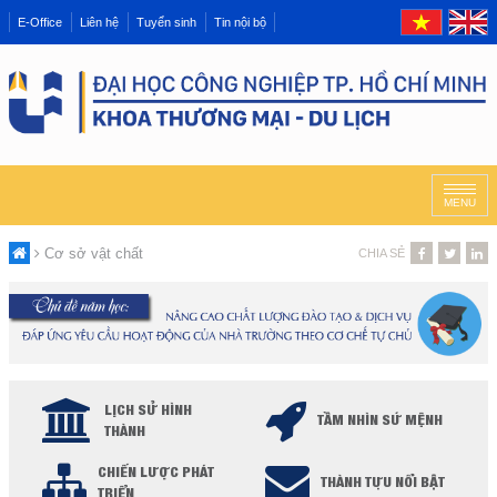
E-Office
Liên hệ
Tuyển sinh
Tin nội bộ
MENU
Cơ sở vật chất
CHIA SẺ
LỊCH SỬ HÌNH
TẦM NHÌN SỨ MỆNH
THÀNH
CHIẾN LƯỢC PHÁT
THÀNH TỰU NỔI BẬT
TRIỂN