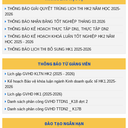
THÔNG BÁO GIẢI QUYẾT TRÙNG LỊCH THI HK2 NĂM HỌC 2025-
2026
THÔNG BÁO NHẬN BẰNG TỐT NGHIỆP THÁNG 03.2026
THÔNG BÁO KẾ HOẠCH THỰC TẬP DN1, THỰC TẬP DN2
THÔNG BÁO KẾ HOẠCH KHOÁ LUẬN TỐT NGHIỆP HK2 NĂM
HỌC 2025 - 2026
THÔNG BÁO LỊCH THI BỔ SUNG HK1 2025-2026
THÔNG BÁO TỪ GIẢNG VIÊN
Lịch gặp GVHD KLTN HK2 (2025 - 2026)
Kế hoạch Bảo vệ khóa luận ngành Kinh doanh quốc tế HK1.2025-
2026
Lịch gặp GVHD HK1 (2025-2026)
Danh sách phân công GVHD TTDN1 _K18 đợt 2
Danh sách phân công GVHD TTDN2 _ K17B
ĐÀO TẠO NGẮN HẠN