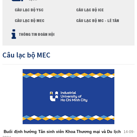
CÂU LẠC BỘ YSC
CÂU LẠC BỘ ICE
CÂU LẠC BỘ MEC
CÂU LẠC BỘ MC - LÊ TÂN
THÔNG TIN ĐOÀN HỘI
Câu lạc bộ MEC
Buổi định hướng Tân sinh viên Khoa Thương mại và Du lịch
14-09-