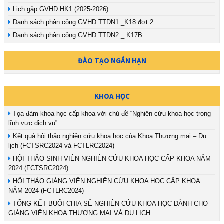
Lịch gặp GVHD HK1 (2025-2026)
Danh sách phân công GVHD TTDN1 _K18 đợt 2
Danh sách phân công GVHD TTDN2 _ K17B
ĐÀO TẠO NGẮN HẠN
KHOA HỌC
Tọa đàm khoa học cấp khoa với chủ đề “Nghiên cứu khoa học trong
lĩnh vực dịch vụ”
Kết quả hội thảo nghiên cứu khoa học của Khoa Thương mại – Du
lịch (FCTSRC2024 và FCTLRC2024)
HỘI THẢO SINH VIÊN NGHIÊN CỨU KHOA HỌC CẤP KHOA NĂM
2024 (FCTSRC2024)
HỘI THẢO GIẢNG VIÊN NGHIÊN CỨU KHOA HỌC CẤP KHOA
NĂM 2024 (FCTLRC2024)
TỔNG KẾT BUỔI CHIA SẺ NGHIÊN CỨU KHOA HỌC DÀNH CHO
GIẢNG VIÊN KHOA THƯƠNG MẠI VÀ DU LỊCH