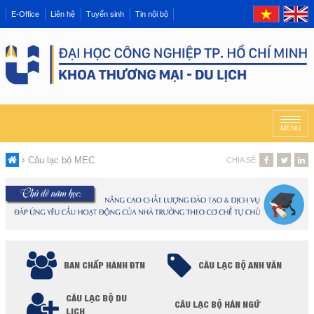
E-Office
Liên hệ
Tuyển sinh
Tin nội bộ
MENU
Câu lạc bộ MEC
CHIA SẺ
BAN CHẤP HÀNH ĐTN
CÂU LẠC BỘ ANH VĂN
CÂU LẠC BỘ DU
CÂU LẠC BỘ HÁN NGỮ
LỊCH