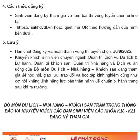
4. Cách thức đăng ký
Sinh viên đăng ký tham gia và làm bài thi vòng tuyển chọn online
tại:
https://hoitihdvdl.vn
hoặc quét mã QR theo hướng dẫn của hình
bên dưới.
5. Lưu ý
Hạn chót đăng ký và hoàn thành vòng thi tuyển chọn:
30/9/2025
.
Khuyến khích sinh viên chuyên ngành Quản trị Dịch vụ Du lịch &
Lữ hành, Quản trị khách sạn, Quản trị Nhà hàng và Dịch vụ ăn
uống của
Bộ môn Du lịch
– Nhà hàng – Khách sạn
đăng tham
gia để học hỏi, giao lưu, trao đổi và học tập kinh nghiệm cũng như
cơ hội khẳng định năng lực bản thân mình để chuẩn bị hành trang
sau khi ra trường.
BỘ MÔN DU LỊCH
– NHÀ HÀNG – KHÁCH SẠN
TRÂN TRỌNG THÔNG
BÁO VÀ KHUYẾN KHÍCH CÁC BẠN SINH VIÊN CÁC KHÓA K18 - K21
ĐĂNG KÝ THAM GIA.