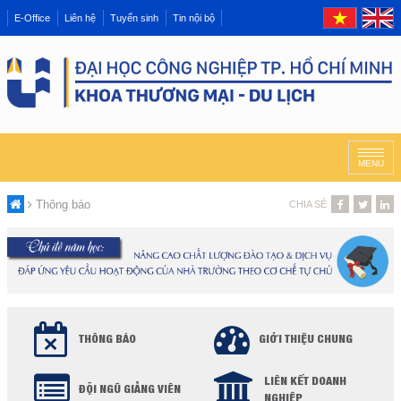
E-Office
Liên hệ
Tuyển sinh
Tin nội bộ
MENU
Thông báo
CHIA SẺ
THÔNG BÁO
GIỚI THIỆU CHUNG
LIÊN KẾT DOANH
ĐỘI NGŨ GIẢNG VIÊN
NGHIỆP