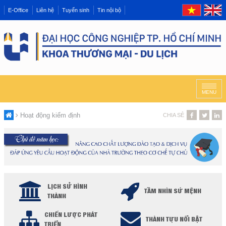
E-Office
Liên hệ
Tuyển sinh
Tin nội bộ
MENU
Hoạt động kiểm định
CHIA SẺ
LỊCH SỬ HÌNH
TẦM NHÌN SỨ MỆNH
THÀNH
CHIẾN LƯỢC PHÁT
THÀNH TỰU NỔI BẬT
TRIỂN