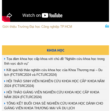
Giới thiệu Trường Đại học Công nghiệp TP.HCM
KHOA HỌC
Tọa đàm khoa học cấp khoa với chủ đề “Nghiên cứu khoa học trong
lĩnh vực dịch vụ”
Kết quả hội thảo nghiên cứu khoa học của Khoa Thương mại – Du
lịch (FCTSRC2024 và FCTLRC2024)
HỘI THẢO SINH VIÊN NGHIÊN CỨU KHOA HỌC CẤP KHOA NĂM
2024 (FCTSRC2024)
HỘI THẢO GIẢNG VIÊN NGHIÊN CỨU KHOA HỌC CẤP KHOA
NĂM 2024 (FCTLRC2024)
TỔNG KẾT BUỔI CHIA SẺ NGHIÊN CỨU KHOA HỌC DÀNH CHO
GIẢNG VIÊN KHOA THƯƠNG MẠI VÀ DU LỊCH