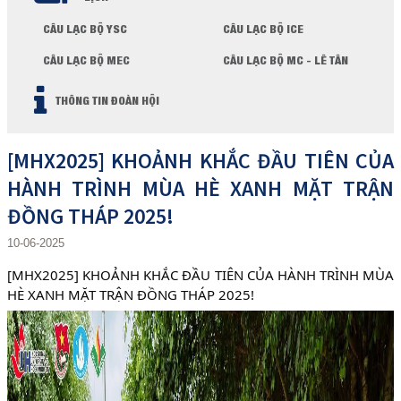
CÂU LẠC BỘ YSC
CÂU LẠC BỘ ICE
CÂU LẠC BỘ MEC
CÂU LẠC BỘ MC - LÊ TÂN
THÔNG TIN ĐOÀN HỘI
[MHX2025] KHOẢNH KHẮC ĐẦU TIÊN CỦA
HÀNH TRÌNH MÙA HÈ XANH MẶT TRẬN
ĐỒNG THÁP 2025!
10-06-2025
[MHX2025] KHOẢNH KHẮC ĐẦU TIÊN CỦA HÀNH TRÌNH MÙA
HÈ XANH MẶT TRẬN ĐỒNG THÁP 2025!