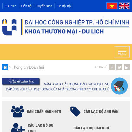
E-Office
Liên hệ
Tuyển sinh
Tin nội bộ
MENU
Thông tin Đoàn hội
CHIA SẺ
BAN CHẤP HÀNH ĐTN
CÂU LẠC BỘ ANH VĂN
CÂU LẠC BỘ DU
CÂU LẠC BỘ HÁN NGỮ
LỊCH