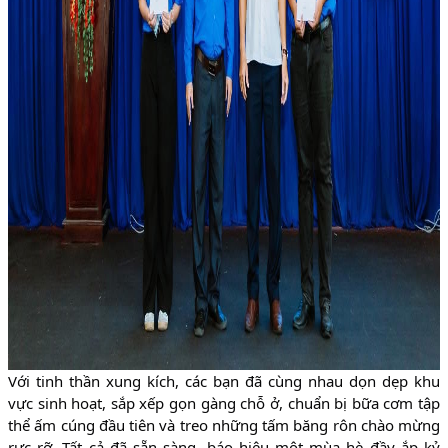
Với tinh thần xung kích, các bạn đã cùng nhau dọn dẹp khu
vực sinh hoạt, sắp xếp gọn gàng chỗ ở, chuẩn bị bữa cơm tập
thể ấm cúng đầu tiên và treo những tấm băng rôn chào mừng
rực rỡ. Tất cả đã sẵn sàng, báo hiệu một mùa hè đầy ắp kỷ