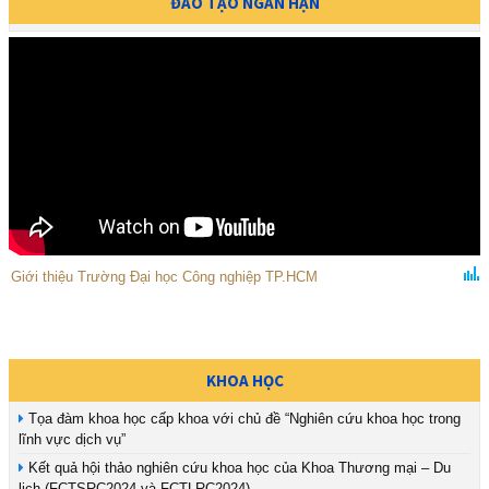
ĐÀO TẠO NGẮN HẠN
Giới thiệu Trường Đại học Công nghiệp TP.HCM
KHOA HỌC
Tọa đàm khoa học cấp khoa với chủ đề “Nghiên cứu khoa học trong
lĩnh vực dịch vụ”
Kết quả hội thảo nghiên cứu khoa học của Khoa Thương mại – Du
lịch (FCTSRC2024 và FCTLRC2024)