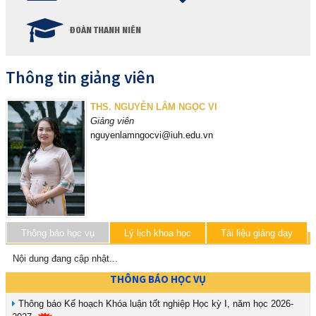
ĐOÀN THANH NIÊN
Thông tin giảng viên
THS. NGUYỄN LÂM NGỌC VI
Giảng viên
nguyenlamngocvi@iuh.edu.vn
Thông báo học vụ
Lý lịch khoa học
Tài liệu giảng dạy
Nội dung đang cập nhật...
THÔNG BÁO HỌC VỤ
Thông báo Kế hoạch Khóa luận tốt nghiệp Học kỳ I, năm học 2026-