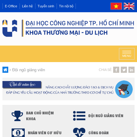
E-Office
Liên hệ
Tuyển sinh
Tin nội bộ
MENU
Đội ngũ giảng viên
CHIA SẺ
BAN CHỦ NHIỆM
ĐỘI NGŨ GIẢNG VIÊN
KHOA
NHÂN VIÊN CƠ HỮU
CÔNG ĐOÀN