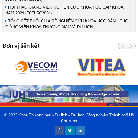
HỘI THẢO GIẢNG VIÊN NGHIÊN CỨU KHOA HỌC CẤP KHOA
NĂM 2024 (FCTLRC2024)
TỔNG KẾT BUỔI CHIA SẺ NGHIÊN CỨU KHOA HỌC DÀNH CHO
GIẢNG VIÊN KHOA THƯƠNG MẠI VÀ DU LỊCH
Đơn vị liên kết
© 2022
Khoa Thương mại - Du lịch - Đại học Công nghiệp Thành phố Hồ
Chí Minh