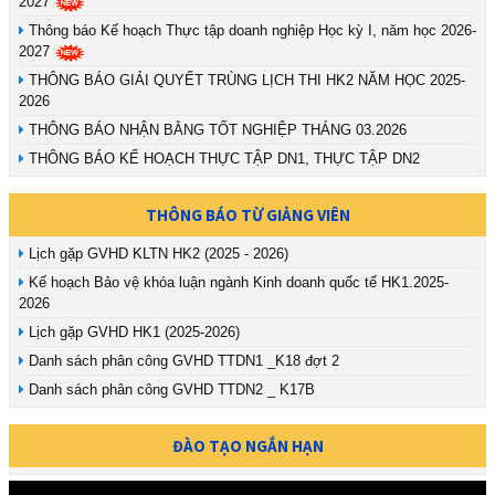
2027
Thông báo Kế hoạch Thực tập doanh nghiệp Học kỳ I, năm học 2026-
2027
THÔNG BÁO GIẢI QUYẾT TRÙNG LỊCH THI HK2 NĂM HỌC 2025-
2026
THÔNG BÁO NHẬN BẰNG TỐT NGHIỆP THÁNG 03.2026
THÔNG BÁO KẾ HOẠCH THỰC TẬP DN1, THỰC TẬP DN2
THÔNG BÁO TỪ GIẢNG VIÊN
Lịch gặp GVHD KLTN HK2 (2025 - 2026)
Kế hoạch Bảo vệ khóa luận ngành Kinh doanh quốc tế HK1.2025-
2026
Lịch gặp GVHD HK1 (2025-2026)
Danh sách phân công GVHD TTDN1 _K18 đợt 2
Danh sách phân công GVHD TTDN2 _ K17B
ĐÀO TẠO NGẮN HẠN